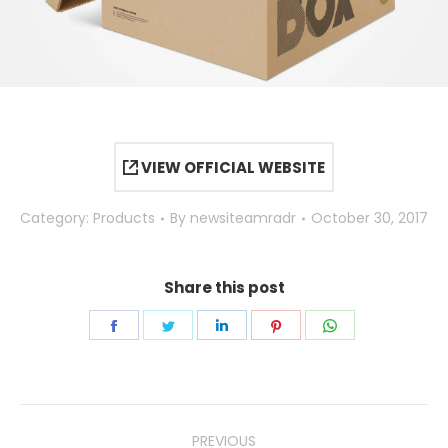
VIEW OFFICIAL WEBSITE
Category:
Products
By
newsiteamradr
October 30, 2017
Share this post
Share
Share
Share
Share
Share
on
on
on
on
on
Facebook
Twitter
LinkedIn
Pinterest
WhatsApp
Project
PREVIOUS